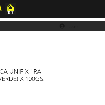
A
Login
CA UNIFIX 1RA
VERDE) X 100GS.