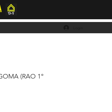
A
Login
GOMA (RAO 1°