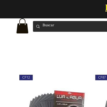
CF12
CF87