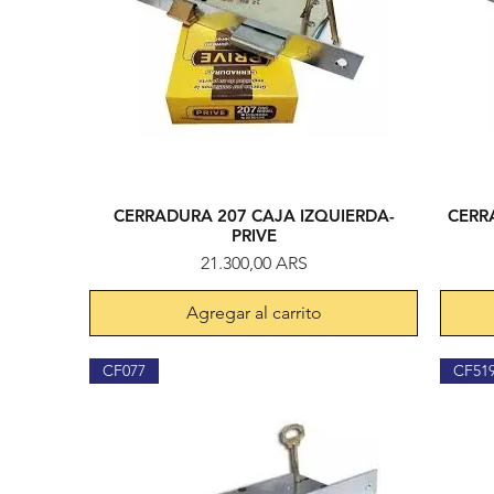
CERRADURA 207 CAJA IZQUIERDA-
CERR
Vista rápida
PRIVE
Precio
21.300,00 ARS
Agregar al carrito
CF077
CF51