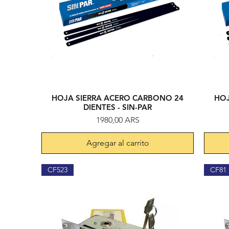
HOJA SIERRA ACERO CARBONO 24
HOJ
Vista rápida
DIENTES - SIN-PAR
Precio
1980,00 ARS
Agregar al carrito
CF523
CF81