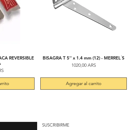
ACA REVERSIBLE
BISAGRA T 5'' x 1.4 mm (12) - MERREL ́S
da
Vista rápida
A
Precio
1020,00 ARS
RS
rrito
Agregar al carrito
uí
SUSCRIBIRME