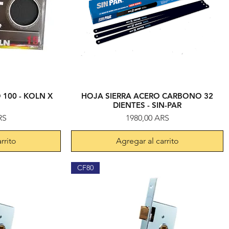
100 - KOLN X
HOJA SIERRA ACERO CARBONO 32
da
Vista rápida
DIENTES - SIN-PAR
Precio
RS
1980,00 ARS
rrito
Agregar al carrito
CF80