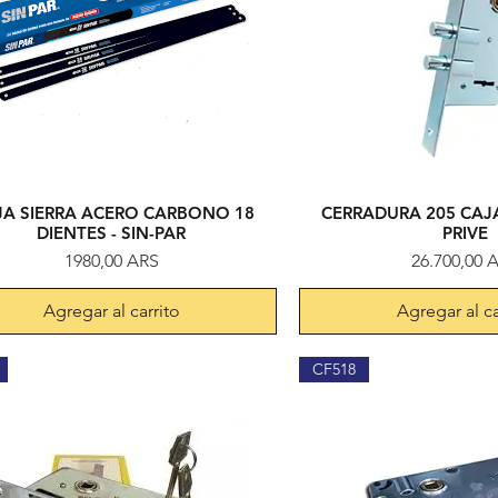
A SIERRA ACERO CARBONO 18
CERRADURA 205 CAJA
Vista rápida
Vista rápi
DIENTES - SIN-PAR
PRIVE
Precio
Precio
1980,00 ARS
26.700,00 
Agregar al carrito
Agregar al ca
CF518