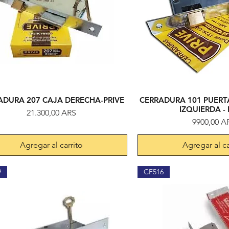
ADURA 207 CAJA DERECHA-PRIVE
CERRADURA 101 PUERT
Vista rápida
Vista rápi
IZQUIERDA - 
Precio
21.300,00 ARS
Precio
9900,00 A
Agregar al carrito
Agregar al ca
9
CF516