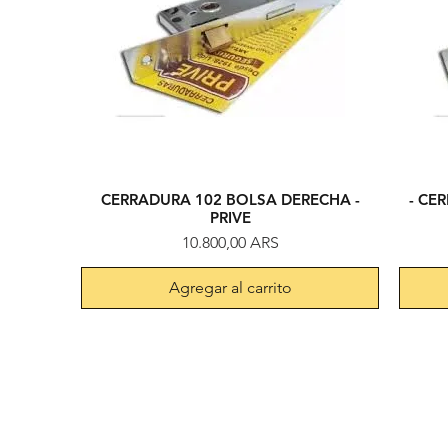
CERRADURA 102 BOLSA DERECHA -
- CE
Vista rápida
PRIVE
Precio
10.800,00 ARS
Agregar al carrito
Tienda