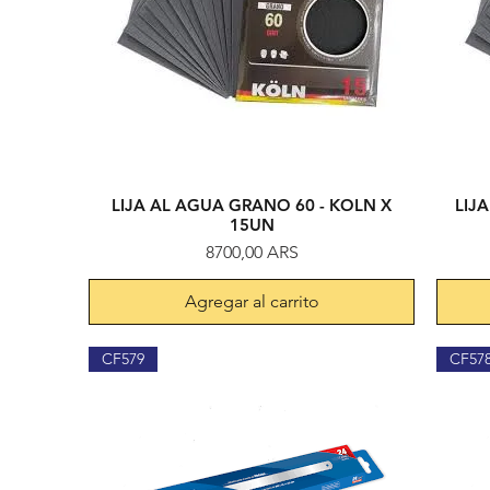
LIJA AL AGUA GRANO 60 - KOLN X
LIJ
Vista rápida
15UN
Precio
8700,00 ARS
Agregar al carrito
CF579
CF57