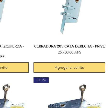
 IZQUIERDA -
CERRADURA 205 CAJA DERECHA - PRIVE
da
Vista rápida
Precio
26.700,00 ARS
ARS
rrito
Agregar al carrito
CF076