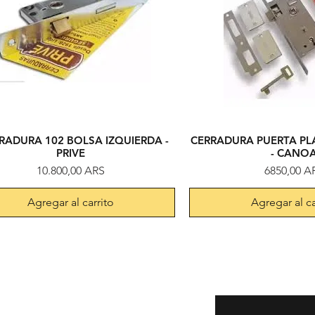
RRADURA 102 BOLSA IZQUIERDA -
CERRADURA PUERTA PL
Vista rápida
Vista rápi
PRIVE
- CANO
Precio
Precio
10.800,00 ARS
6850,00 A
Agregar al carrito
Agregar al ca
Introduce tu email aq