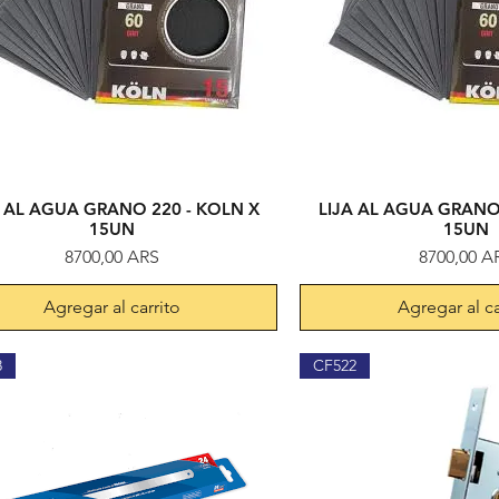
A AL AGUA GRANO 220 - KOLN X
LIJA AL AGUA GRANO 
Vista rápida
Vista rápi
15UN
15UN
Precio
Precio
8700,00 ARS
8700,00 A
Agregar al carrito
Agregar al ca
8
CF522