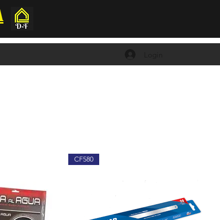
A
Login
CF580