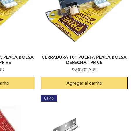
A PLACA BOLSA
CERRADURA 101 PUERTA PLACA BOLSA
da
Vista rápida
PRIVE
DERECHA - PRIVE
Precio
RS
9900,00 ARS
rrito
Agregar al carrito
CF46