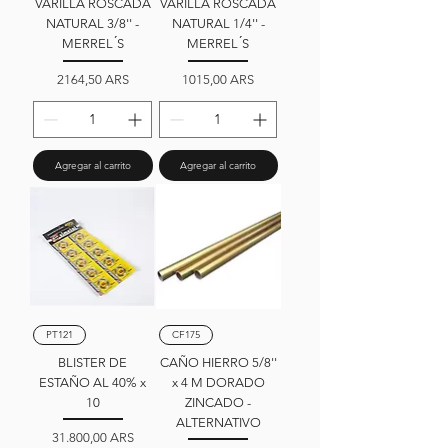
VARILLA ROSCADA
VARILLA ROSCADA
NATURAL 3/8'' -
NATURAL 1/4'' -
MERREL ́S
MERREL ́S
Precio
Precio
2164,50 ARS
1015,00 ARS
Agregar al carrito
Agregar al carrito
PT121
CF175
BLISTER DE
CAÑO HIERRO 5/8''
ESTAÑO AL 40% x
x 4 M DORADO
10
ZINCADO -
ALTERNATIVO
Precio
31.800,00 ARS