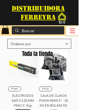
DISTRIBUIDORA
FERREYRA
Toda la tienda
PT641
PT531
ELECTRODOS
CAJA DE CLAVOS
E6013 3.20 MM
PUNTA PARIS 5" - 20
FRAC X 1Kgr
KG EN BOLSAS DE