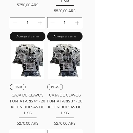
1 KG
Precio
5750,00 ARS
Precio
5520,00 ARS
Agregar al carrito
Agregar al carrito
PT530
PT525
CAJA DE CLAVOS
CAJA DE CLAVOS
PUNTA PARIS 4" - 20
PUNTA PARIS 3" - 20
KG EN BOLSAS DE
KG EN BOLSAS DE
1 KG
1 KG
Precio
Precio
5270,00 ARS
5270,00 ARS