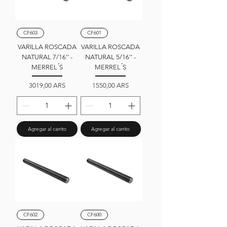
CF603
CF601
VARILLA ROSCADA
VARILLA ROSCADA
NATURAL 7/16'' -
NATURAL 5/16'' -
MERREL ́S
MERREL ́S
Precio
Precio
3019,00 ARS
1550,00 ARS
Agregar al carrito
Agregar al carrito
CF602
CF600