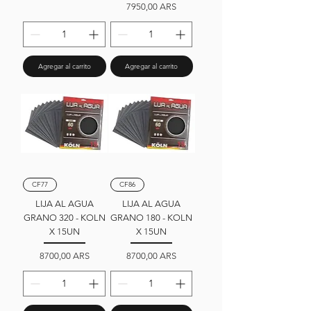
Precio
7950,00 ARS
Agregar al carrito
Agregar al carrito
CF77
CF86
LIJA AL AGUA
LIJA AL AGUA
GRANO 320 - KOLN
GRANO 180 - KOLN
X 15UN
X 15UN
Precio
Precio
8700,00 ARS
8700,00 ARS