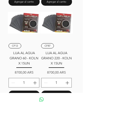
Agregar al carrito
Agregar al carrito
CF12
CF87
LIJA AL AGUA
LIJA AL AGUA
GRANO 60 - KOLN
GRANO 220 - KOLN
X 15UN
X 15UN
Precio
Precio
8700,00 ARS
8700,00 ARS
Agregar al carrito
Agregar al carrito